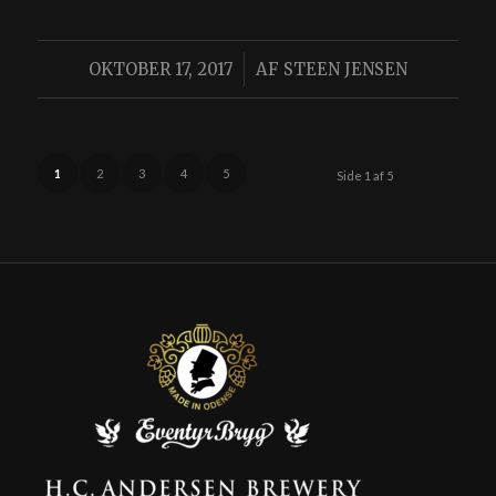
/
OKTOBER 17, 2017
AF
STEEN JENSEN
1
2
3
4
5
Side 1 af 5