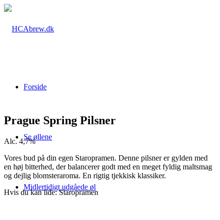
Forside
Prague Spring Pilsner
Se øllene
Alc. 4,7%
Vores bud på din egen Staropramen. Denne pilsner er gylden med
en høj bitterhed, der balancerer godt med en meget fyldig maltsmag
og dejlig blomsteraroma. En rigtig tjekkisk klassiker.
Midlertidigt udgåede øl
Hvis du kan lide: Staropramen