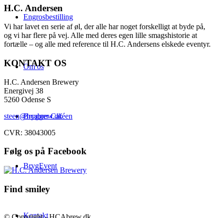
H.C. Andersen
Engrosbestilling
Vi har lavet en serie af øl, der alle har noget forskelligt at byde på,
og vi har flere på vej. Alle med deres egen lille smagshistorie at
fortælle – og alle med reference til H.C. Andersens elskede eventyr.
KONTAKT OS
Om os
H.C. Andersen Brewery
Energivej 38
5260 Odense S
steen@hcabrew.dk
Brygger Caféen
CVR: 38043005
Følg os på Facebook
BrygEvent
Find smiley
Kontakt
© Copyright - HCAbrew.dk