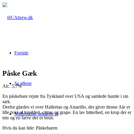
Forside
Påske Gæk
Se øllene
Alc. 5,7%
En påskehare rejste fra Tyskland over USA og samlede humle i sin
sæk.
Derfor glædes vi over Hallertau og Amarillo, der giver denne Ale et
lille tvist af krydderi, citrus og grape. En lav bitterhed, en krop der er
Midlertidigt udgåede øl
trin og en farve der er brun.
Hvis du kan lide: Påskeharen