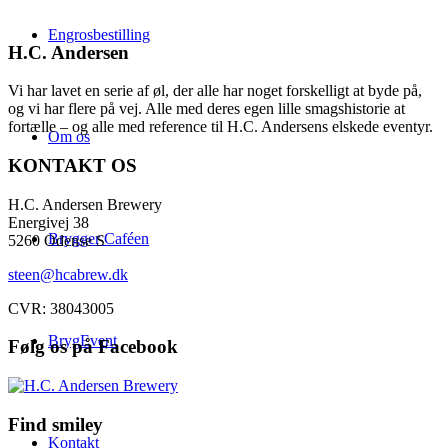
Engrosbestilling
H.C. Andersen
Vi har lavet en serie af øl, der alle har noget forskelligt at byde på,
og vi har flere på vej. Alle med deres egen lille smagshistorie at
fortælle – og alle med reference til H.C. Andersens elskede eventyr.
Om os
KONTAKT OS
H.C. Andersen Brewery
Energivej 38
Brygger Caféen
5260 Odense S
steen@hcabrew.dk
CVR: 38043005
BrygEvent
Følg os på Facebook
Find smiley
Kontakt