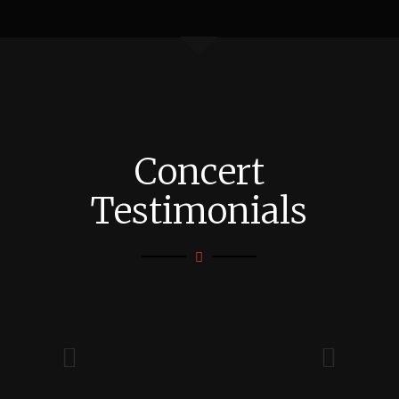
Concert
Testimonials
Best Live Concert Ever
Næste
Lorem ipsum dolor sit amet,