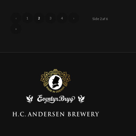
‹
1
2
3
4
›
Side 2 af 6
»