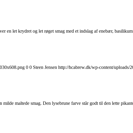
en let krydret og let røget smag med et indslag af enebær, basilikum og
1030x608.png
0
0
Steen Jensen
http://hcabrew.dk/wp-content/upload
milde maltede smag. Den lysebrune farve står godt til den lette pikante