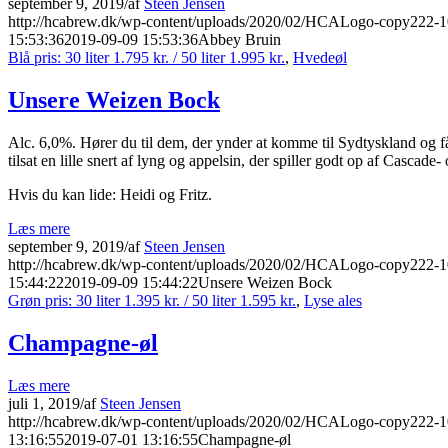
september 9, 2019
/
af
Steen Jensen
http://hcabrew.dk/wp-content/uploads/2020/02/HCALogo-copy222-
15:53:36
2019-09-09 15:53:36
Abbey Bruin
Blå pris: 30 liter 1.795 kr. / 50 liter 1.995 kr.
,
Hvedeøl
Unsere Weizen Bock
Alc. 6,0%. Hører du til dem, der ynder at komme til Sydtyskland og 
tilsat en lille snert af lyng og appelsin, der spiller godt op af Cascade
Hvis du kan lide: Heidi og Fritz.
Læs mere
september 9, 2019
/
af
Steen Jensen
http://hcabrew.dk/wp-content/uploads/2020/02/HCALogo-copy222-
15:44:22
2019-09-09 15:44:22
Unsere Weizen Bock
Grøn pris: 30 liter 1.395 kr. / 50 liter 1.595 kr.
,
Lyse ales
Champagne-øl
Læs mere
juli 1, 2019
/
af
Steen Jensen
http://hcabrew.dk/wp-content/uploads/2020/02/HCALogo-copy222-
13:16:55
2019-07-01 13:16:55
Champagne-øl