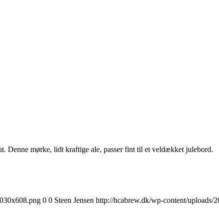
 Denne mørke, lidt kraftige ale, passer fint til et veldækket julebord.
1030x608.png
0
0
Steen Jensen
http://hcabrew.dk/wp-content/upload