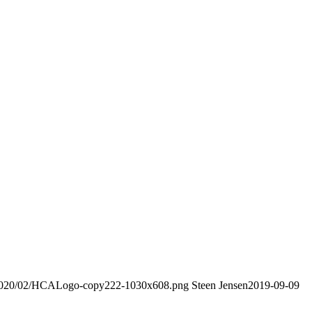
s/2020/02/HCALogo-copy222-1030x608.png
Steen Jensen
2019-09-09