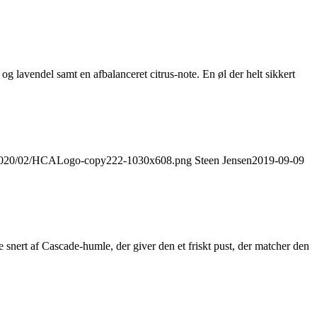
 lavendel samt en afbalanceret citrus-note. En øl der helt sikkert
s/2020/02/HCALogo-copy222-1030x608.png
Steen Jensen
2019-09-09
 snert af Cascade-humle, der giver den et friskt pust, der matcher den