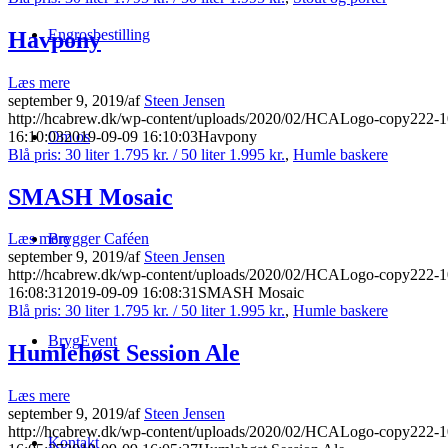
Engrosbestilling
Havpony
Læs mere
september 9, 2019
/
af
Steen Jensen
http://hcabrew.dk/wp-content/uploads/2020/02/HCALogo-copy222-
16:10:03
2019-09-09 16:10:03
Havpony
Om os
Blå pris: 30 liter 1.795 kr. / 50 liter 1.995 kr.
,
Humle baskere
SMASH Mosaic
Brygger Caféen
Læs mere
september 9, 2019
/
af
Steen Jensen
http://hcabrew.dk/wp-content/uploads/2020/02/HCALogo-copy222-
16:08:31
2019-09-09 16:08:31
SMASH Mosaic
Blå pris: 30 liter 1.795 kr. / 50 liter 1.995 kr.
,
Humle baskere
BrygEvent
Humlehøst Session Ale
Læs mere
september 9, 2019
/
af
Steen Jensen
http://hcabrew.dk/wp-content/uploads/2020/02/HCALogo-copy222-
Kontakt