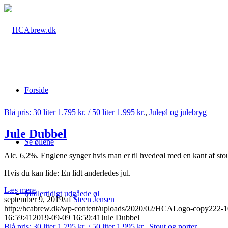
Forside
Blå pris: 30 liter 1.795 kr. / 50 liter 1.995 kr.
,
Juleøl og julebryg
Jule Dubbel
Se øllene
Alc. 6,2%. Englene synger hvis man er til hvedeøl med en kant af stout.
Hvis du kan lide: En lidt anderledes jul.
Læs mere
Midlertidigt udgåede øl
september 9, 2019
/
af
Steen Jensen
http://hcabrew.dk/wp-content/uploads/2020/02/HCALogo-copy222-
16:59:41
2019-09-09 16:59:41
Jule Dubbel
Blå pris: 30 liter 1.795 kr. / 50 liter 1.995 kr.
,
Stout og porter