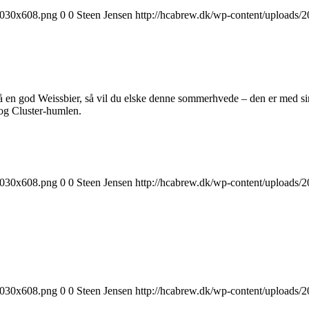
1030x608.png
0
0
Steen Jensen
http://hcabrew.dk/wp-content/upload
få en god Weissbier, så vil du elske denne sommerhvede – den er med 
- og Cluster-humlen.
1030x608.png
0
0
Steen Jensen
http://hcabrew.dk/wp-content/upload
1030x608.png
0
0
Steen Jensen
http://hcabrew.dk/wp-content/upload