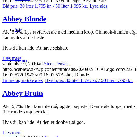
16:05:37
2019-09-09 16:05:37
Humlehøst Session Ale
Blå pris: 30 liter 1.795 kr. / 50 liter 1.995 kr.
,
Lyse ales
Abbey Blonde
Søg
Alc. 5,5%. Lys ravfarvet ale med medium krop. Chinook-humlen afgiver 
kan nydes af de fleste.
Hvis du kan lide: At have selskab.
Læs mere
Menu
september 9, 2019
/
af
Steen Jensen
http://hcabrew.dk/wp-content/uploads/2020/02/HCALogo-copy222-
16:03:57
2019-09-09 16:03:57
Abbey Blonde
Brune og mørke ales
,
Hvid pris: 30 liter 1.595 kr. / 50 liter 1.795 kr.
Abbey Bruin
Alc. 5,7%. Den kom, den så, og den sejrede. Denne ale topper med sin 
fine runde krop perfekt.
Hvis du kan lide: At den er dobbelt så god.
Læs mere