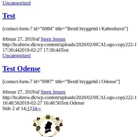
Uncategorized
Test
[contact-form-7 id=”6984″ title=”Bestil bryggetid i København”]
februar 27, 2019
/
af
Steen Jensen
http://hcabrew.dk/wp-content/uploads/2020/02/HCALogo-copy222-
17:30:44
2019-02-27 17:30:44
Test
Uncategorized
Test Odense
[contact-form-7 id=”6987″ title=”Bestil bryggetid i Odense”]
februar 27, 2019
/
af
Steen Jensen
http://hcabrew.dk/wp-content/uploads/2020/02/HCALogo-copy222-
16:48:56
2019-02-27 16:48:56
Test Odense
Side 2 af 14
‹
1
2
3
4
›
»