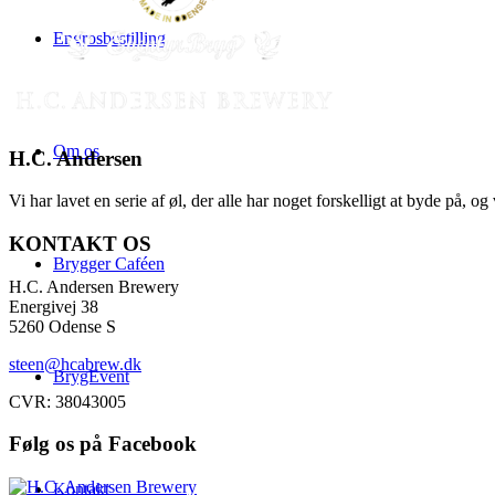
Engrosbestilling
Om os
H.C. Andersen
Vi har lavet en serie af øl, der alle har noget forskelligt at byde på, o
KONTAKT OS
Brygger Caféen
H.C. Andersen Brewery
Energivej 38
5260 Odense S
steen@hcabrew.dk
BrygEvent
CVR: 38043005
Følg os på Facebook
Kontakt